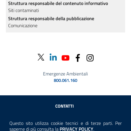
Struttura responsabile del contenuto informativo
Siti contaminati
Struttura responsabile della pubblicazione
Comunicazione
Emergenze Ambientali
800.061.160
Sezione Link Utili
CONTATTI
AMMINISTRAZIONE TRASPARENTE
Questo sito utilizza cookie tecnici e di terze parti. Per
Consulta la
saperne di più consulta la
PRIVACY POLICY
.
ANTICORRUZIONE