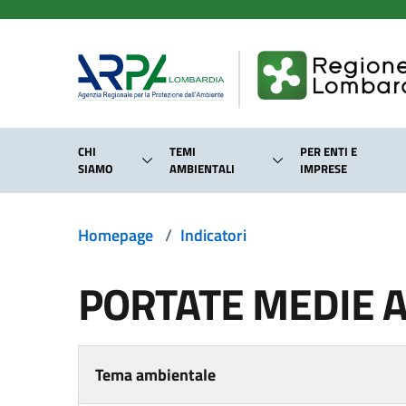
Salta al contenuto principale
CHI
TEMI
PER ENTI E
SIAMO
AMBIENTALI
IMPRESE
Homepage
/
Indicatori
PORTATE MEDIE 
Tema ambientale