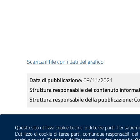
Scarica il file con i dati del grafico
Data di pubblicazione:
09/11/2021
Struttura responsabile del contenuto informat
Struttura responsabile della pubblicazione:
Co
Sezione Link Utili
Questo sito utilizza cookie tecnici e di terze parti. Per sapern
CONTATTI
AMMINISTRAZIONE TRASPARENTE
L'utilizzo di cookie di terze parti, comunque responsabili d