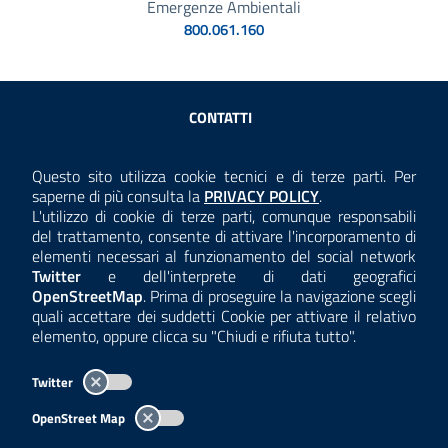
Emergenze Ambientali
800.061.160
Sezione Link Utili
CONTATTI
AMMINISTRAZIONE TRASPARENTE
Questo sito utilizza cookie tecnici e di terze parti. Per
Consulta la
saperne di più consulta la
PRIVACY POLICY
.
ANTICORRUZIONE
L'utilizzo di cookie di terze parti, comunque responsabili
del trattamento, consente di attivare l'incorporamento di
ACCESSIBILITÀ
elementi necessari al funzionamento del social network
Twitter
e dell'interprete di dati geografici
COOKIE E PRIVACY
OpenStreetMap
. Prima di proseguire la navigazione scegli
quali accettare dei suddetti Cookie per attivare il relativo
TEMI A-Z
elemento, oppure clicca su "Chiudi e rifiuta tutto".
MAPPA
Twitter
AREA DIPENDENTI
OpenStreet Map