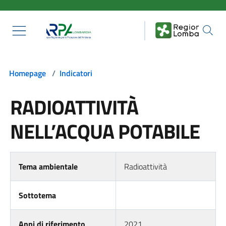
Salta al contenuto principale
Homepage
/
Indicatori
RADIOATTIVITÀ
NELL’ACQUA POTABILE
Tema ambientale
Radioattività
Sottotema
Anni di riferimento
2021