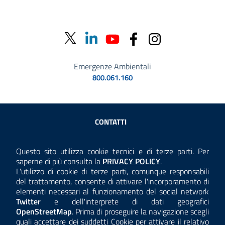
Emergenze Ambientali
800.061.160
Sezione Link Utili
CONTATTI
AMMINISTRAZIONE TRASPARENTE
Questo sito utilizza cookie tecnici e di terze parti. Per
Consulta la
saperne di più consulta la
PRIVACY POLICY
.
ANTICORRUZIONE
L'utilizzo di cookie di terze parti, comunque responsabili
del trattamento, consente di attivare l'incorporamento di
ACCESSIBILITÀ
elementi necessari al funzionamento del social network
Twitter
e dell'interprete di dati geografici
COOKIE E PRIVACY
OpenStreetMap
. Prima di proseguire la navigazione scegli
quali accettare dei suddetti Cookie per attivare il relativo
TEMI A-Z