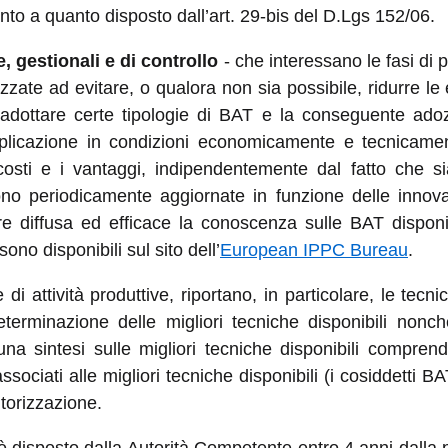
ento a quanto disposto dall’art. 29-bis del D.Lgs 152/06.
, gestionali e di controllo
- che interessano le fasi di 
izzate ad evitare, o qualora non sia possibile, ridurre le e
di adottare certe tipologie di BAT e la conseguente ado
pplicazione in condizioni economicamente e tecnicamen
 costi e i vantaggi, indipendentemente dal fatto che 
o periodicamente aggiornate in funzione delle innovazi
ere diffusa ed efficace la conoscenza sulle BAT disponib
ono disponibili sul sito dell’
European IPPC Bureau
.
 di attività produttive, riportano, in particolare, le tecnic
terminazione delle migliori tecniche disponibili nonch
a sintesi sulle migliori tecniche disponibili comprende
 associati alle migliori tecniche disponibili (i cosiddetti B
torizzazione.