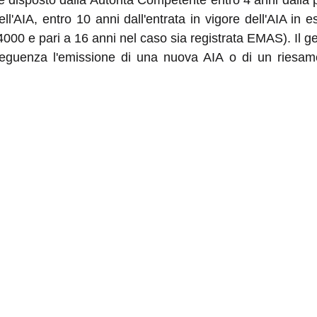
 disposto dalla Autorità Competente entro 4 anni dalla
l'AIA, entro 10 anni dall'entrata in vigore dell'AIA in 
O 14000 e pari a 16 anni nel caso sia registrata EMAS). Il
uenza l'emissione di una nuova AIA o di un riesame 
one delle BAT Conclusion per i vari comparti produttivi
ti e ARPA, finalizzati alla individuazione di criteri omoge
ubblicate sulla Gazzetta ufficiale dell’Unione Europea e 
 con l’uscita delle BAT conclusion e degli indirizzi regio