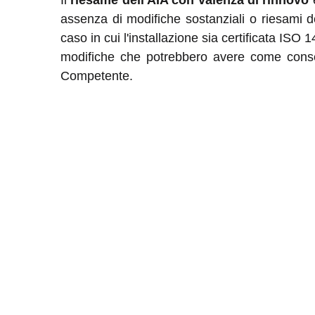
Il
riesame dell'AIA con valenza di rinnovo
è
assenza di modifiche sostanziali o riesami del
caso in cui l'installazione sia certificata IS
modifiche che potrebbero avere come conseg
Competente.
Regione Lombardia, in esito alla pubblicazi
associazioni di categoria, le autorità competen
BAT conclusion vengono tradotte in italiano, p
European IPPC Bureau
Eur-lex
Il sito di ARPA viene aggiornato periodicamente