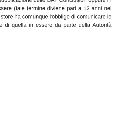
 pubblicazione delle BAT Conclusion oppure in
essere (tale termine diviene pari a 12 anni nel
 gestore ha comunque l'obbligo di comunicare le
di quella in essere da parte della Autorità
, avvia di norma, tavoli di confronto con le
nei per la gestione degli atti autorizzativi. Le
consultabili su:
nali in materia