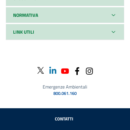
NORMATIVA
LINK UTILI
Emergenze Ambientali
800.061.160
Sezione Link Utili
CONTATTI