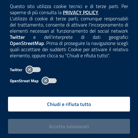
AMMINISTRAZIONE TRASPARENTE
Questo sito utilizza cookie tecnici e di terze parti. Per
Consulta la
saperne di più consulta la
PRIVACY POLICY
.
ANTICORRUZIONE
L'utilizzo di cookie di terze parti, comunque responsabili
del trattamento, consente di attivare l'incorporamento di
ACCESSIBILITÀ
elementi necessari al funzionamento del social network
Twitter
e dell'interprete di dati geografici
COOKIE E PRIVACY
OpenStreetMap
. Prima di proseguire la navigazione scegli
quali accettare dei suddetti Cookie per attivare il relativo
TEMI A-Z
elemento, oppure clicca su "Chiudi e rifiuta tutto".
MAPPA
Twitter
AREA DIPENDENTI
OpenStreet Map
Per l'utilizzo del logo e dei dati fare riferimento al regolamento
questa pagina
consultabile a
.
Chiudi e rifiuta tutto
Tutti i contenuti delle pagine sono a cura delle strutture competenti.
Copyright© 2002-2026 | ARPA Lombardia. Tutti i diritti riservati |
Centralino:
02696661
PEC:
arpa@pec.regione.lombardia.it
|
|
i cookies
Accetta
selezionati
P.IVA: 13015060158 | CUU-PA: UFCPQZ