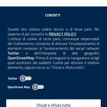
Sezione Link Utili
CONTATTI
AMMINISTRAZIONE TRASPARENTE
Questo sito utilizza cookie tecnici e di terze parti. Per
Consulta la
saperne di più consulta la
PRIVACY POLICY
.
ANTICORRUZIONE
L'utilizzo di cookie di terze parti, comunque responsabili
del trattamento, consente di attivare l'incorporamento di
ACCESSIBILITÀ
elementi necessari al funzionamento del social network
Twitter
e dell'interprete di dati geografici
COOKIE E PRIVACY
OpenStreetMap
. Prima di proseguire la navigazione scegli
quali accettare dei suddetti Cookie per attivare il relativo
TEMI A-Z
elemento, oppure clicca su "Chiudi e rifiuta tutto".
MAPPA
Twitter
AREA DIPENDENTI
OpenStreet Map
Per l'utilizzo del logo e dei dati fare riferimento al regolamento
questa pagina
consultabile a
.
Chiudi e rifiuta tutto