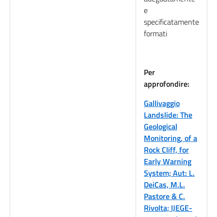
e
specificatamente
formati
Per
approfondire:
Gallivaggio
Landslide: The
Geological
Monitoring, of a
Rock Cliff, for
Early Warning
System; Aut: L.
DeiCas, M.L.
Pastore & C.
Rivolta; IJEGE-