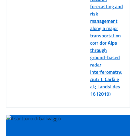
forecasting and
risk
management
along a major
transportation
corridor Alps
through
ground-based
radar
interferometry;
Aut: T. Carlà e
al.; Landslides
16 (2019)