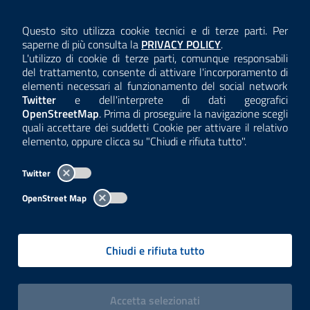
AMMINISTRAZIONE TRASPARENTE
Questo sito utilizza cookie tecnici e di terze parti. Per
Consulta la
saperne di più consulta la
PRIVACY POLICY
.
ANTICORRUZIONE
L'utilizzo di cookie di terze parti, comunque responsabili
del trattamento, consente di attivare l'incorporamento di
ACCESSIBILITÀ
elementi necessari al funzionamento del social network
Twitter
e dell'interprete di dati geografici
COOKIE E PRIVACY
OpenStreetMap
. Prima di proseguire la navigazione scegli
quali accettare dei suddetti Cookie per attivare il relativo
TEMI A-Z
elemento, oppure clicca su "Chiudi e rifiuta tutto".
MAPPA
Twitter
AREA DIPENDENTI
OpenStreet Map
Per l'utilizzo del logo e dei dati fare riferimento al regolamento
questa pagina
consultabile a
.
Chiudi e rifiuta tutto
Tutti i contenuti delle pagine sono a cura delle strutture competenti.
Copyright© 2002-2026 | ARPA Lombardia. Tutti i diritti riservati |
Centralino:
02696661
PEC:
arpa@pec.regione.lombardia.it
|
|
i cookies
Accetta
selezionati
P.IVA: 13015060158 | CUU-PA: UFCPQZ