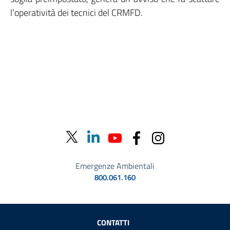
l’operatività dei tecnici del CRMFD.
Emergenze Ambientali
800.061.160
Sezione Link Utili
CONTATTI