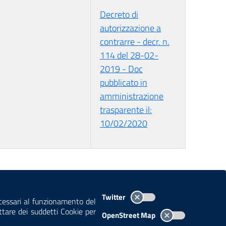
Decreto di
autorizzazione a
contrarre - decr. n.
114 del 28-02-
2019 - Doc
pubblicato in
amministrazione
trasparente il:
10/02/2020
TEMI A-Z
MAPPA
AREA DIPENDENTI
Twitter
ecessari al funzionamento del
ettare dei suddetti Cookie per
OpenStreet Map