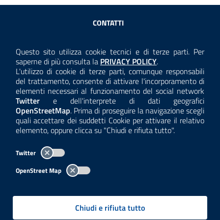
Sezione Link Utili
CONTATTI
AMMINISTRAZIONE TRASPARENTE
Questo sito utilizza cookie tecnici e di terze parti. Per
Consulta la
saperne di più consulta la
PRIVACY POLICY
.
ANTICORRUZIONE
L'utilizzo di cookie di terze parti, comunque responsabili
del trattamento, consente di attivare l'incorporamento di
ACCESSIBILITÀ
elementi necessari al funzionamento del social network
Twitter
e dell'interprete di dati geografici
COOKIE E PRIVACY
OpenStreetMap
. Prima di proseguire la navigazione scegli
quali accettare dei suddetti Cookie per attivare il relativo
TEMI A-Z
elemento, oppure clicca su "Chiudi e rifiuta tutto".
MAPPA
Twitter
AREA DIPENDENTI
OpenStreet Map
Per l'utilizzo del logo e dei dati fare riferimento al regolamento
questa pagina
consultabile a
.
Chiudi e rifiuta tutto
Tutti i contenuti delle pagine sono a cura delle strutture competenti.