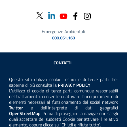
Emergenze Ambientali
800.061.160
Sezione Link Utili
CONTATTI
AMMINISTRAZIONE TRASPARENTE
Questo sito utilizza cookie tecnici e di terze parti. Per
Consulta la
saperne di più consulta la
PRIVACY POLICY
.
ANTICORRUZIONE
L'utilizzo di cookie di terze parti, comunque responsabili
del trattamento, consente di attivare l'incorporamento di
ACCESSIBILITÀ
elementi necessari al funzionamento del social network
Twitter
e dell'interprete di dati geografici
COOKIE E PRIVACY
OpenStreetMap
. Prima di proseguire la navigazione scegli
quali accettare dei suddetti Cookie per attivare il relativo
TEMI A-Z
elemento, oppure clicca su "Chiudi e rifiuta tutto".