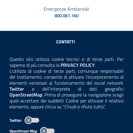
Emergenze Ambientali
800.061.160
Sezione Link Utili
CONTATTI
AMMINISTRAZIONE TRASPARENTE
Questo sito utilizza cookie tecnici e di terze parti. Per
Consulta la
saperne di più consulta la
PRIVACY POLICY
.
ANTICORRUZIONE
L'utilizzo di cookie di terze parti, comunque responsabili
del trattamento, consente di attivare l'incorporamento di
ACCESSIBILITÀ
elementi necessari al funzionamento del social network
Twitter
e dell'interprete di dati geografici
COOKIE E PRIVACY
OpenStreetMap
. Prima di proseguire la navigazione scegli
quali accettare dei suddetti Cookie per attivare il relativo
TEMI A-Z
elemento, oppure clicca su "Chiudi e rifiuta tutto".
MAPPA
Twitter
AREA DIPENDENTI
OpenStreet Map