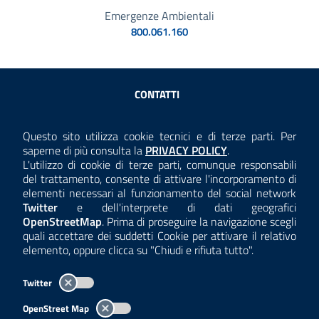
Emergenze Ambientali
800.061.160
Sezione Link Utili
CONTATTI
AMMINISTRAZIONE TRASPARENTE
Questo sito utilizza cookie tecnici e di terze parti. Per
Consulta la
saperne di più consulta la
PRIVACY POLICY
.
ANTICORRUZIONE
L'utilizzo di cookie di terze parti, comunque responsabili
del trattamento, consente di attivare l'incorporamento di
ACCESSIBILITÀ
elementi necessari al funzionamento del social network
Twitter
e dell'interprete di dati geografici
COOKIE E PRIVACY
OpenStreetMap
. Prima di proseguire la navigazione scegli
quali accettare dei suddetti Cookie per attivare il relativo
TEMI A-Z
elemento, oppure clicca su "Chiudi e rifiuta tutto".
MAPPA
Twitter
AREA DIPENDENTI
OpenStreet Map