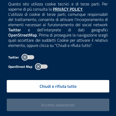
Questo sito utilizza cookie tecnici e di terze parti. Per
Consulta la
saperne di più consulta la
PRIVACY POLICY
.
ANTICORRUZIONE
L'utilizzo di cookie di terze parti, comunque responsabili
del trattamento, consente di attivare l'incorporamento di
ACCESSIBILITÀ
elementi necessari al funzionamento del social network
Twitter
e dell'interprete di dati geografici
COOKIE E PRIVACY
OpenStreetMap
. Prima di proseguire la navigazione scegli
quali accettare dei suddetti Cookie per attivare il relativo
TEMI A-Z
elemento, oppure clicca su "Chiudi e rifiuta tutto".
MAPPA
Twitter
AREA DIPENDENTI
OpenStreet Map
Per l'utilizzo del logo e dei dati fare riferimento al regolamento
questa pagina
consultabile a
.
Chiudi e rifiuta tutto
Tutti i contenuti delle pagine sono a cura delle strutture competenti.
Copyright© 2002-2026 | ARPA Lombardia. Tutti i diritti riservati |
Centralino:
02696661
PEC:
arpa@pec.regione.lombardia.it
|
|
i cookies
Accetta
selezionati
P.IVA: 13015060158 | CUU-PA: UFCPQZ