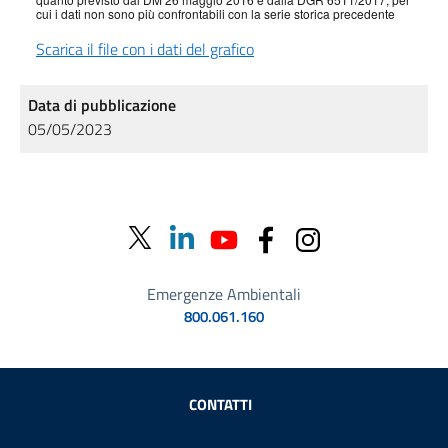
cui i dati non sono più confrontabili con la serie storica precedente
Scarica il file con i dati del grafico
Data di pubblicazione
05/05/2023
Emergenze Ambientali
800.061.160
Sezione Link Utili
CONTATTI
AMMINISTRAZIONE TRASPARENTE