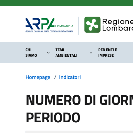
Salta al contenuto principale
CHI
TEMI
PER ENTI E
SIAMO
AMBIENTALI
IMPRESE
Homepage
/
Indicatori
NUMERO DI GIORN
PERIODO