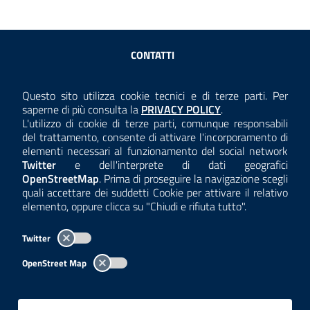
Sezione Link Utili
CONTATTI
AMMINISTRAZIONE TRASPARENTE
Questo sito utilizza cookie tecnici e di terze parti. Per
Consulta la
saperne di più consulta la
PRIVACY POLICY
.
ANTICORRUZIONE
L'utilizzo di cookie di terze parti, comunque responsabili
del trattamento, consente di attivare l'incorporamento di
ACCESSIBILITÀ
elementi necessari al funzionamento del social network
Twitter
e dell'interprete di dati geografici
COOKIE E PRIVACY
OpenStreetMap
. Prima di proseguire la navigazione scegli
quali accettare dei suddetti Cookie per attivare il relativo
TEMI A-Z
elemento, oppure clicca su "Chiudi e rifiuta tutto".
MAPPA
Twitter
AREA DIPENDENTI
OpenStreet Map
Per l'utilizzo del logo e dei dati fare riferimento al regolamento