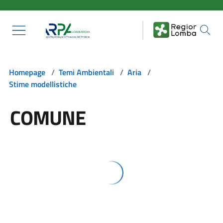
Salta al contenuto principale
Homepage
/
Temi Ambientali
/
Aria
/
Stime modellistiche
COMUNE