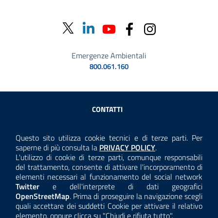
Emergenze Ambientali
800.061.160
Sezione Link Utili
CONTATTI
AMMINISTRAZIONE TRASPARENTE
Questo sito utilizza cookie tecnici e di terze parti. Per
Consulta la
saperne di più consulta la
PRIVACY POLICY
.
ANTICORRUZIONE
L'utilizzo di cookie di terze parti, comunque responsabili
del trattamento, consente di attivare l'incorporamento di
ACCESSIBILITÀ
elementi necessari al funzionamento del social network
Twitter
e dell'interprete di dati geografici
COOKIE E PRIVACY
OpenStreetMap
. Prima di proseguire la navigazione scegli
quali accettare dei suddetti Cookie per attivare il relativo
TEMI A-Z
elemento, oppure clicca su "Chiudi e rifiuta tutto".