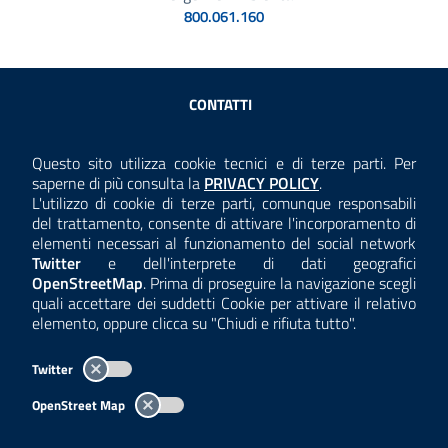
800.061.160
Sezione Link Utili
CONTATTI
AMMINISTRAZIONE TRASPARENTE
Questo sito utilizza cookie tecnici e di terze parti. Per
Consulta la
saperne di più consulta la
PRIVACY POLICY
.
ANTICORRUZIONE
L'utilizzo di cookie di terze parti, comunque responsabili
del trattamento, consente di attivare l'incorporamento di
ACCESSIBILITÀ
elementi necessari al funzionamento del social network
Twitter
e dell'interprete di dati geografici
COOKIE E PRIVACY
OpenStreetMap
. Prima di proseguire la navigazione scegli
quali accettare dei suddetti Cookie per attivare il relativo
TEMI A-Z
elemento, oppure clicca su "Chiudi e rifiuta tutto".
MAPPA
Twitter
AREA DIPENDENTI
OpenStreet Map