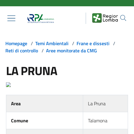
Salta al contenuto principale
Homepage
/
Temi Ambientali
/
Frane e dissesti
/
Reti di controllo
/
Aree monitorate da CMG
LA PRUNA
Area
La Pruna
Comune
Talamona