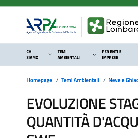
Salta al contenuto principale
CHI
TEMI
PER ENTI E
SIAMO
AMBIENTALI
IMPRESE
Homepage
/
Temi Ambientali
/
Neve e Ghiac
EVOLUZIONE STAG
QUANTITÀ D'ACQ