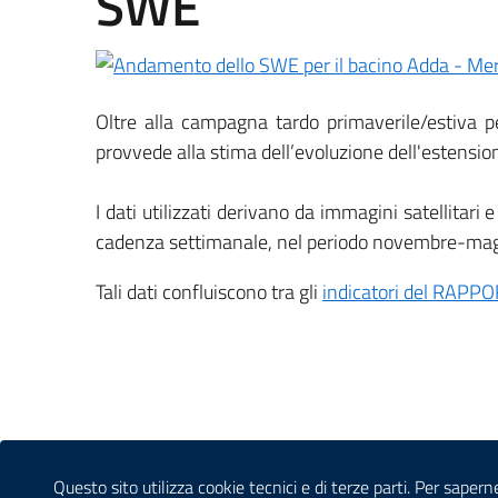
SWE
Oltre alla campagna tardo primaverile/estiva 
provvede alla stima dell’evoluzione dell'estensio
I dati utilizzati derivano da immagini satellitari
cadenza settimanale, nel periodo novembre-maggio, 
Tali dati confluiscono tra gli
indicatori del RAP
Sezione Link Utili
Questo sito utilizza cookie tecnici e di terze parti. Per sapern
CONTATTI
AMMINISTRAZIONE TRASPARENTE