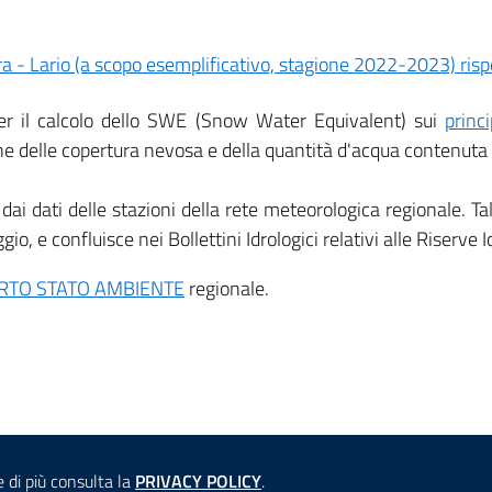
per il calcolo dello SWE (Snow Water Equivalent) sui
princi
ne delle copertura nevosa e della quantità d'acqua contenuta 
 e dai dati delle stazioni della rete meteorologica regionale. T
e confluisce nei Bollettini Idrologici relativi alle Riserve Id
PORTO STATO AMBIENTE
regionale.
Consulta la
e di più consulta la
PRIVACY POLICY
.
ANTICORRUZIONE
ACCESSIBILITÀ
COOKIE E PRIVACY