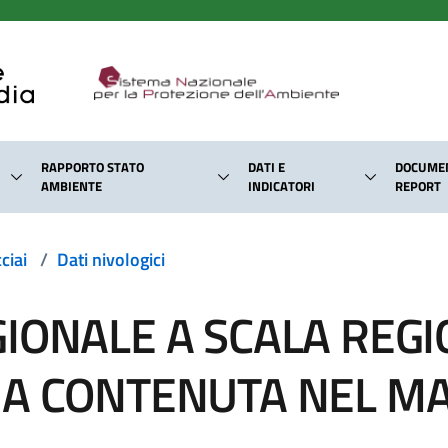
RAPPORTO STATO
DATI E
DOCUMEN
AMBIENTE
INDICATORI
REPORT
ciai
/
Dati nivologici
IONALE A SCALA REGI
UA CONTENUTA NEL MA