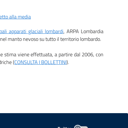
pali apparati glaciali lombardi
, ARPA Lombardia
nel manto nevoso su tutto il territorio lombardo.
ale stima viene effettuata, a partire dal 2006, con
riche (
CONSULTA I BOLLETTINI
).
TEMI A-Z
MAPPA
AREA DIPENDENTI