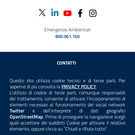
Emergenze Ambientali
800.061.160
Sezione Link Utili
CONTATTI
AMMINISTRAZIONE TRASPARENTE
Questo sito utilizza cookie tecnici e di terze parti. Per
Consulta la
saperne di più consulta la
PRIVACY POLICY
.
ANTICORRUZIONE
L'utilizzo di cookie di terze parti, comunque responsabili
del trattamento, consente di attivare l'incorporamento di
ACCESSIBILITÀ
elementi necessari al funzionamento del social network
Twitter
e dell'interprete di dati geografici
COOKIE E PRIVACY
OpenStreetMap
. Prima di proseguire la navigazione scegli
quali accettare dei suddetti Cookie per attivare il relativo
TEMI A-Z
elemento, oppure clicca su "Chiudi e rifiuta tutto".