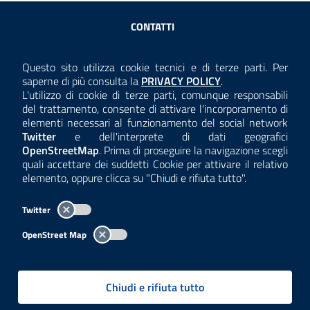
Sezione Link Utili
CONTATTI
AMMINISTRAZIONE TRASPARENTE
Questo sito utilizza cookie tecnici e di terze parti. Per
Consulta la
saperne di più consulta la
PRIVACY POLICY
.
ANTICORRUZIONE
L'utilizzo di cookie di terze parti, comunque responsabili
del trattamento, consente di attivare l'incorporamento di
ACCESSIBILITÀ
elementi necessari al funzionamento del social network
Twitter
e dell'interprete di dati geografici
COOKIE E PRIVACY
OpenStreetMap
. Prima di proseguire la navigazione scegli
quali accettare dei suddetti Cookie per attivare il relativo
TEMI A-Z
elemento, oppure clicca su "Chiudi e rifiuta tutto".
MAPPA
Twitter
AREA DIPENDENTI
OpenStreet Map
Per l'utilizzo del logo e dei dati fare riferimento al regolamento
questa pagina
consultabile a
.
Chiudi e rifiuta tutto
Tutti i contenuti delle pagine sono a cura delle strutture competenti.