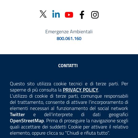
Emergenze Ambientali
800.061.160
Sezione Link Utili
CONTATTI
AMMINISTRAZIONE TRASPARENTE
Questo sito utilizza cookie tecnici e di terze parti. Per
Consulta la
saperne di più consulta la
PRIVACY POLICY
.
ANTICORRUZIONE
L'utilizzo di cookie di terze parti, comunque responsabili
del trattamento, consente di attivare l'incorporamento di
ACCESSIBILITÀ
elementi necessari al funzionamento del social network
Twitter
e dell'interprete di dati geografici
COOKIE E PRIVACY
OpenStreetMap
. Prima di proseguire la navigazione scegli
quali accettare dei suddetti Cookie per attivare il relativo
TEMI A-Z
elemento, oppure clicca su "Chiudi e rifiuta tutto".