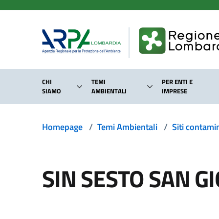
Salta al contenuto principale
CHI
TEMI
PER ENTI E
SIAMO
AMBIENTALI
IMPRESE
Homepage
/
Temi Ambientali
/
Siti contami
SIN SESTO SAN G