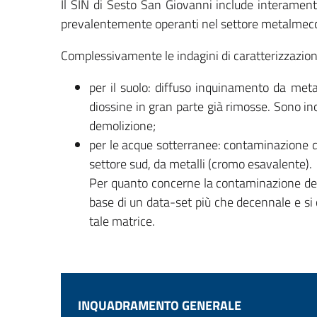
Il SIN di Sesto San Giovanni include interamente 
prevalentemente operanti nel settore metalmec
Complessivamente le indagini di caratterizzazio
per il suolo: diffuso inquinamento da meta
diossine in gran parte già rimosse. Sono inol
demolizione;
per le acque sotterranee: contaminazione dif
settore sud, da metalli (cromo esavalente).
Per quanto concerne la contaminazione della
base di un data-set più che decennale e si c
tale matrice.
INQUADRAMENTO GENERALE