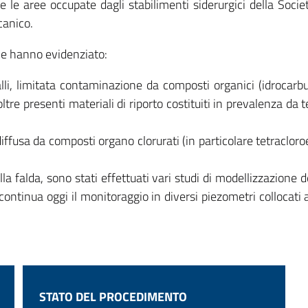
le aree occupate dagli stabilimenti siderurgici della Società 
canico.
ne hanno evidenziato:
lli, limitata contaminazione da composti organici (idrocar
tre presenti materiali di riporto costituiti in prevalenza da t
fusa da composti organo clorurati (in particolare tetracloroet
 falda, sono stati effettuati vari studi di modellizzazione 
ontinua oggi il monitoraggio in diversi piezometri collocati al
STATO DEL PROCEDIMENTO