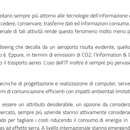
uotano sempre più attorno alle tecnologie dell’informazione
edere, conservare, trasferire dati ed informazioni consuma 
iale di tali attività rende questo fenomeno molto meno per
Boeing che decolla da un aeroporto risulta evidente, quel
lo è. Eppure, in termini di emissioni di CO2, l’Information
 il trasporto aereo. L’uso dell’IT inoltre è sempre più perva
: tecniche di progettazione e realizzazione di computer, se
temi di comunicazione efficienti con impatti ambientali limitati 
essere un attributo desiderabile, un opzione da considera
ercato, sempre più aziende stanno attivamente considerando
o per tagliare i costi riducendo il consumo di energia in b
i gas ad effetto serra. A livello internazionale stanno emerg