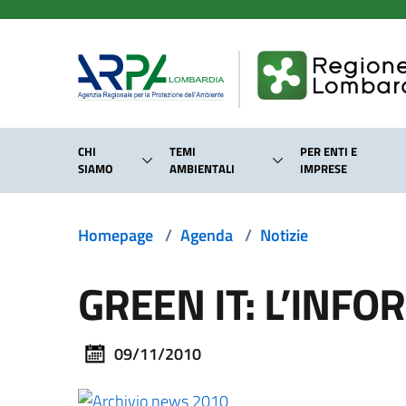
Salta al contenuto principale
CHI
TEMI
PER ENTI E
SIAMO
AMBIENTALI
IMPRESE
Homepage
/
Agenda
/
Notizie
GREEN IT: L’INF
09/11/2010