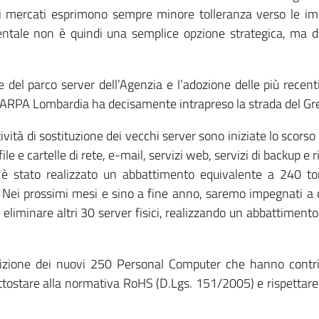
 e i mercati esprimono sempre minore tolleranza verso le 
ientale non è quindi una semplice opzione strategica, ma
e del parco server dell’Agenzia e l’adozione delle più recent
e ARPA Lombardia ha decisamente intrapreso la strada del Gree
ità di sostituzione dei vecchi server sono iniziate lo scorso 
”: file e cartelle di rete, e-mail, servizi web, servizi di backup
e è stato realizzato un abbattimento equivalente a 240 t
Nei prossimi mesi e sino a fine anno, saremo impegnati a con
di eliminare altri 30 server fisici, realizzando un abbattimen
sizione dei nuovi 250 Personal Computer che hanno contrib
stare alla normativa RoHS (D.Lgs. 151/2005) e rispettare i 