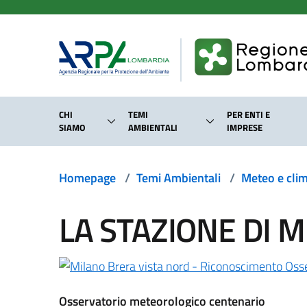
Salta al contenuto principale
CHI
TEMI
PER ENTI E
SIAMO
AMBIENTALI
IMPRESE
Homepage
/
Temi Ambientali
/
Meteo e cli
LA STAZIONE DI 
Osservatorio meteorologico centenario