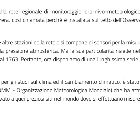
della rete regionale di monitoraggio idro-nivo-meteorolog
rera, così chiamata perché è installata sul tetto dell'Osser
le altre stazioni della rete e si compone di sensori per la misu
lla pressione atmosferica. Ma la sua particolarità risiede ne
 1763. Pertanto, ora disponiamo di una lunghissima serie st
e per gli studi sul clima ed il cambiamento climatico, è sta
MM - Organizzazione Meteorologica Mondiale) che ha attribu
vato a quei preziosi siti nel mondo dove si effettuano misu