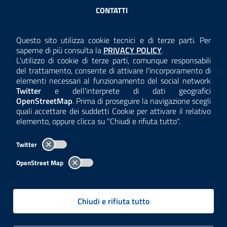
Sezione Link Utili
CONTATTI
AMMINISTRAZIONE TRASPARENTE
Questo sito utilizza cookie tecnici e di terze parti. Per
Consulta la
saperne di più consulta la
PRIVACY POLICY
.
ANTICORRUZIONE
L'utilizzo di cookie di terze parti, comunque responsabili
del trattamento, consente di attivare l'incorporamento di
ACCESSIBILITÀ
elementi necessari al funzionamento del social network
Twitter
e dell'interprete di dati geografici
COOKIE E PRIVACY
OpenStreetMap
. Prima di proseguire la navigazione scegli
quali accettare dei suddetti Cookie per attivare il relativo
TEMI A-Z
elemento, oppure clicca su "Chiudi e rifiuta tutto".
MAPPA
Twitter
AREA DIPENDENTI
OpenStreet Map
Per l'utilizzo del logo e dei dati fare riferimento al regolamento
questa pagina
consultabile a
.
Chiudi e rifiuta tutto
Tutti i contenuti delle pagine sono a cura delle strutture competenti.
Copyright© 2002-2026 | ARPA Lombardia. Tutti i diritti riservati |