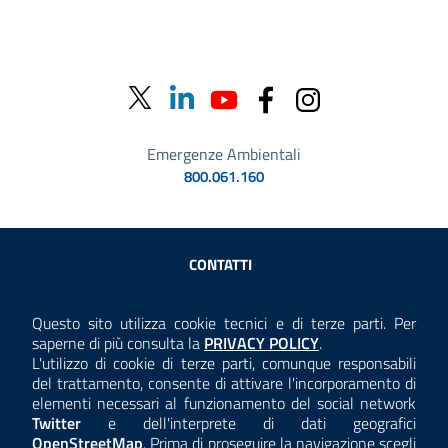
Emergenze Ambientali
800.061.160
Sezione Link Utili
CONTATTI
AMMINISTRAZIONE TRASPARENTE
Questo sito utilizza cookie tecnici e di terze parti. Per
Consulta la
saperne di più consulta la
PRIVACY POLICY
.
ANTICORRUZIONE
L'utilizzo di cookie di terze parti, comunque responsabili
del trattamento, consente di attivare l'incorporamento di
ACCESSIBILITÀ
elementi necessari al funzionamento del social network
Twitter
e dell'interprete di dati geografici
COOKIE E PRIVACY
OpenStreetMap
. Prima di proseguire la navigazione scegli